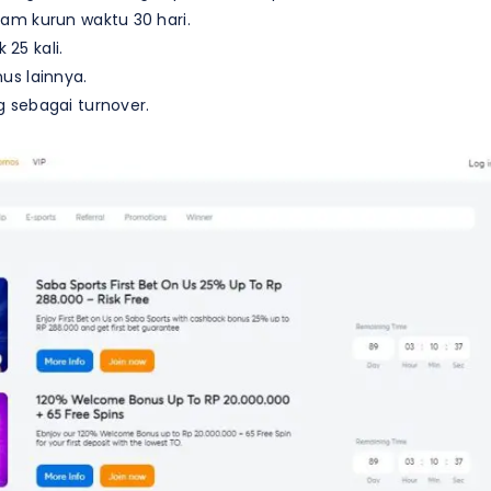
lam kurun waktu 30 hari.
25 kali.
us lainnya.
g sebagai turnover.