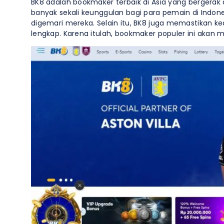
BK8 adalah bookmaker terbaik di Asia yang bergerak
banyak sekali keunggulan bagi para pemain di Indon
digemari mereka. Selain itu, BK8 juga memastikan
lengkap. Karena itulah, bookmaker populer ini aka