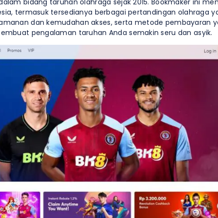
 dalam bidang taruhan olahraga sejak 2015. Bookmaker ini m
esia, termasuk tersedianya berbagai pertandingan olahraga 
 keamanan dan kemudahan akses, serta metode pembayaran 
n membuat pengalaman taruhan Anda semakin seru dan asyik.