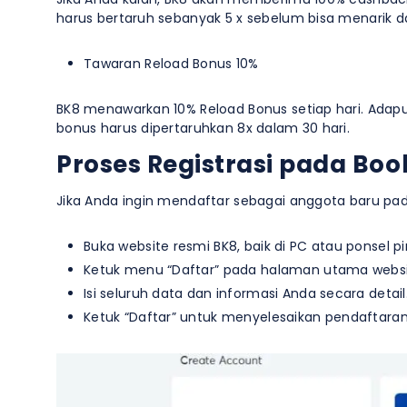
harus bertaruh sebanyak 5 x sebelum bisa menarik
Tawaran Reload Bonus 10%
BK8 menawarkan 10% Reload Bonus setiap hari. Adap
bonus harus dipertaruhkan 8x dalam 30 hari.
Proses Registrasi pada Bo
Jika Anda ingin mendaftar sebagai anggota baru pa
Buka website resmi BK8, baik di PC atau ponsel pi
Ketuk menu “Daftar” pada halaman utama websi
Isi seluruh data dan informasi Anda secara detail
Ketuk “Daftar” untuk menyelesaikan pendaftaran,