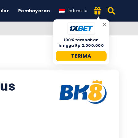
uler
Pembayaran
Indonesia
100% tambahan
hingga Rp 2.000.000
TERIMA
nus