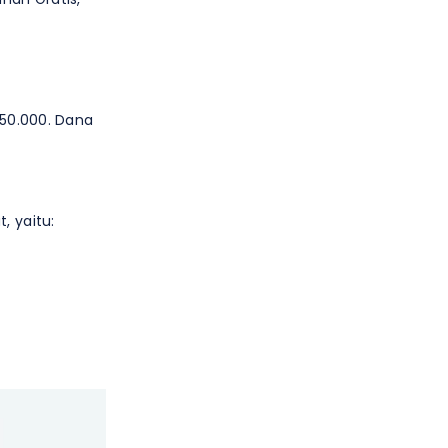
50.000. Dana
 yaitu: